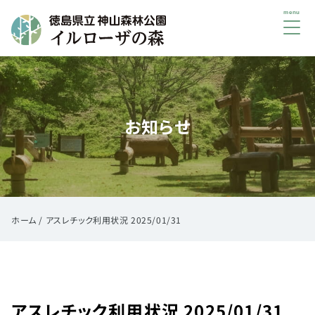
メ
ニ
ュ
初
ー
め
て
お知らせ
の
方
へ
ご
利
用
ホーム
/
アスレチック利用状況 2025/01/31
案
内
イ
ベ
アスレチック利用状況 2025/01/31
ン