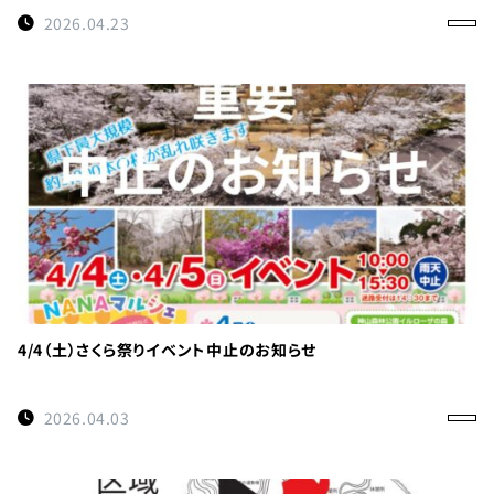
0114
約
2026.04.23
受付時間
9:00〜
17:00
徳島県
立 神山
森林公
園
イルロ
ーザの
森管理
4/4（土）さくら祭りイベント中止のお知らせ
事務所
へのご
2026.04.03
連絡