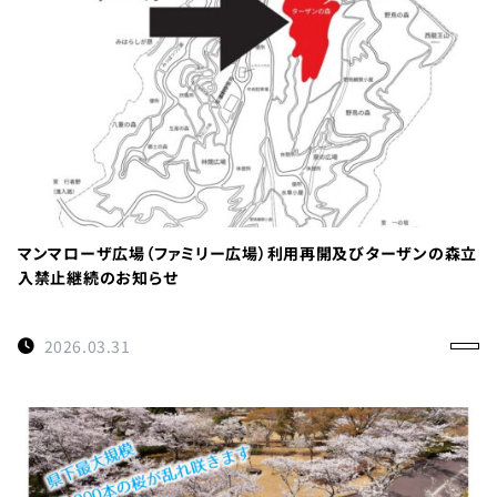
TEL：
088-
678-
0114
受付時間：
マンマローザ広場（ファミリー広場）利用再開及びターザンの森立
9:00～
入禁止継続のお知らせ
17:00
徳島県名
2026.03.31
西郡神山
町阿野字
大地459-1
×閉じる