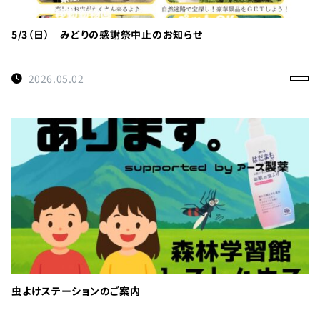
利
用
の
5/3（日） みどりの感謝祭中止のお知らせ
ご
案
2026.05.02
内
お
問
い
合
わ
せ
TEL：
088-
各
虫よけステーションのご案内
種
678-
ご
予