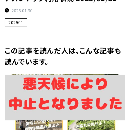
ト
2025.01.30
予
約
202501
状
況
施
この記事を読んだ人は、こんな記事も
設
読んでいます。
紹
介
お
知
ら
せ
団
体