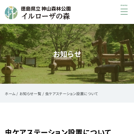
メ
ニ
ュ
初
ー
め
て
お知らせ
の
方
へ
ご
利
用
ホーム
/
お知らせ一覧
/
虫ケアステーション設置について
案
内
イ
ベ
虫ケアステーション設置について
ン