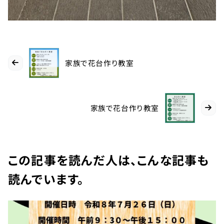
TEL：
088-
678-
家族で花台作り教室
0114
受付時間：
家族で花台作り教室
9:00～
17:00
徳島県名
この記事を読んだ人は、こんな記事も
西郡神山
町阿野字
読んでいます。
大地459-1
×閉じる