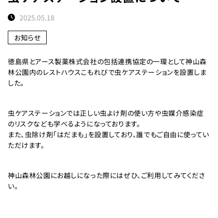
ト
2025.05.18
予
約
お知らせ
状
況
徳島県とアース製薬株式会社の包括連携協定の一環として神山森
林公園内のレストハウスこもれびで虫ケアステーションを設置しま
施
した。
設
紹
介
虫ケアステーションでは正しい虫よけ剤の使い方や虫媒介感染症
のリスクなども学べるようになっております。
また、虫除け剤「はだまも」を設置しており、誰でもご自由に使ってい
お
ただけます。
知
ら
せ
神山森林公園にお越しになった際にはぜひ、ご利用してみてくださ
い。
団
体
_________________________________________