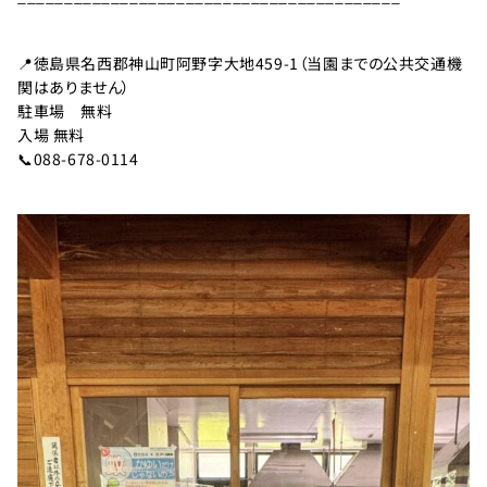
利
用
の
📍徳島県名西郡神山町阿野字大地459-1（当園までの公共交通機
ご
関はありません）
案
駐車場 無料
内
入場 無料
📞088-678-0114
お
問
い
合
わ
せ
TEL：
088-
各
種
678-
ご
予