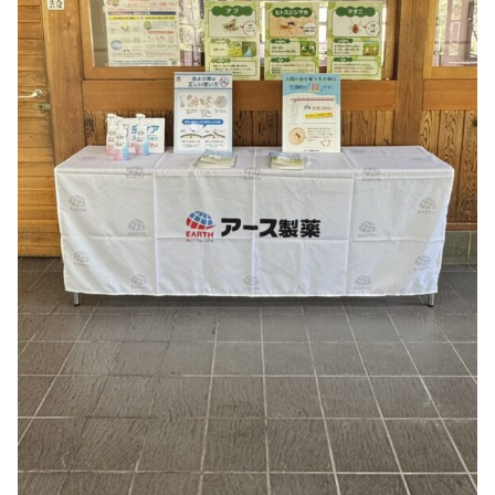
0114
約
受付時間
9:00〜
17:00
徳島県
立 神山
森林公
園
イルロ
ーザの
森管理
事務所
へのご
連絡