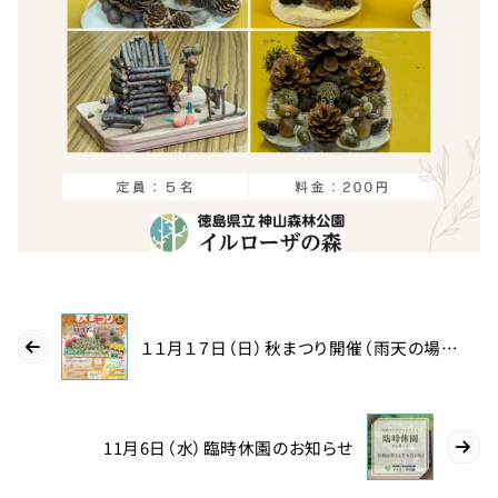
0114
約
受付時間
9:00〜
17:00
徳島県
立 神山
森林公
園
イルロ
ーザの
森管理
１１月１７日（日）秋まつり開催（雨天の場合中止）
事務所
へのご
連絡
11月6日（水）臨時休園のお知らせ