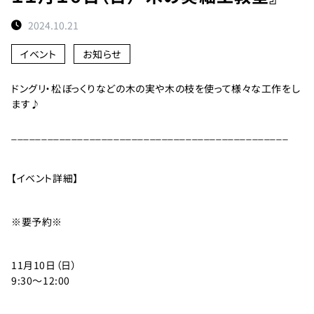
ト
2024.10.21
予
約
イベント
お知らせ
状
況
ドングリ・松ぼっくりなどの木の実や木の枝を使って様々な工作をし
ます♪
施
設
______________________________________________
紹
介
【イベント詳細】
お
知
※要予約※
ら
せ
11月10日（日）
団
9:30～12:00
体