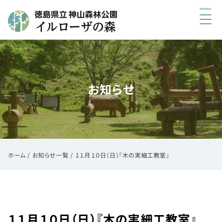
メ
ニ
ュ
初
ー
め
て
お知らせ
の
方
へ
ご
利
用
ホーム
/
お知らせ一覧
/
１１月１０日（日）『木の実細工教室』
案
内
イ
ベ
１１月１０日（日）『木の実細工教室』
ン