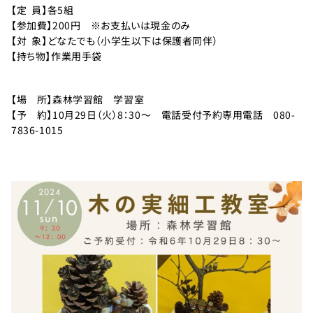
利
【定 員】各5組
用
【参加費】200円 ※お支払いは現金のみ
の
【対 象】どなたでも（小学生以下は保護者同伴）
ご
【持ち物】作業用手袋
案
内
【場 所】森林学習館 学習室
【予 約】10月29日（火）8：30～ 電話受付予約専用電話 080-
お
7836-1015
問
い
合
わ
せ
TEL：
088-
各
種
678-
ご
予