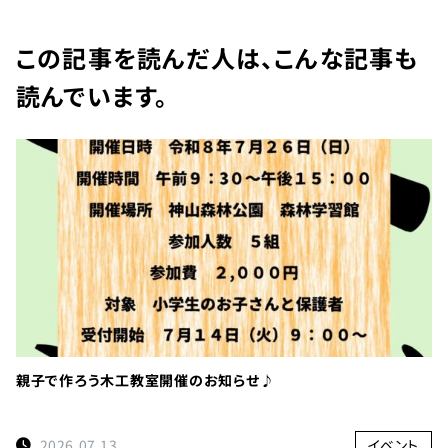
TEL：
088-
この記事を読んだ人は、こんな記事も
読んでいます。
678-
0114
受付時間：
9:00～
17:00
徳島県名
西郡神山
町阿野字
大地459-1
親子で作ろう木工教室開催のお知らせ♪
×閉じる
2026.07.13
イベント