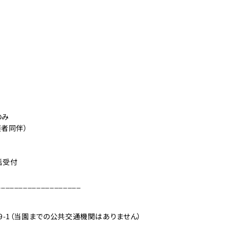
のみ
護者同伴）
電話受付
___________________
9-1（当園までの公共交通機関はありません）