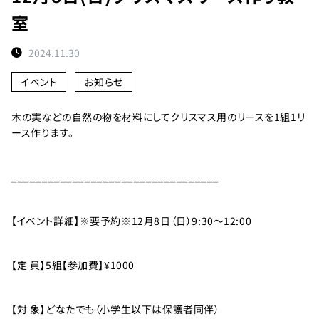
ト
室
予
約
2024.11.30
状
況
イベント
お知らせ
施
木の実などの自然の物を材料にしてクリスマス用のリースを1組1リ
設
ース作ります。
紹
介
__________________________________
お
知
【イベント詳細】※要予約※12月8日（日）9:30～12:00
ら
せ
【定 員】5組【参加費】¥1000
団
体
【対 象】どなたでも（小学生以下は保護者同伴）