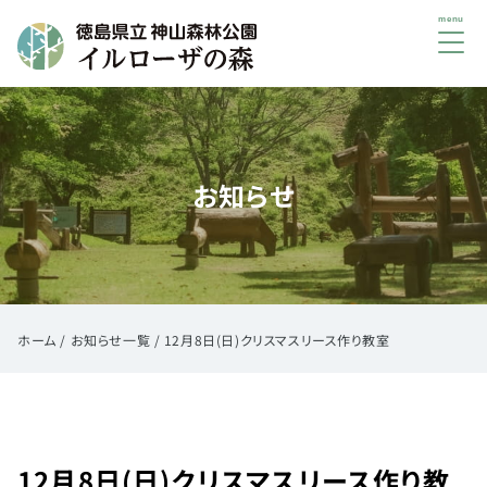
メ
ニ
ュ
初
ー
め
て
お知らせ
の
方
へ
ご
利
用
ホーム
/
お知らせ一覧
/
12月8日(日)クリスマスリース作り教室
案
内
イ
ベ
12月8日(日)クリスマスリース作り教
ン