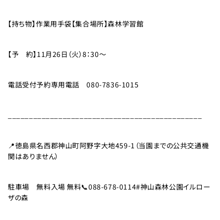
利
用
の
【持ち物】作業用手袋【集合場所】森林学習館
ご
案
【予 約】11月26日（火）8：30～
内
お
電話受付予約専用電話 080-7836-1015
問
い
______________________________________________
合
わ
せ
📍徳島県名西郡神山町阿野字大地459-1（当園までの公共交通機
関はありません）
TEL：
駐車場 無料入場 無料📞088-678-0114#神山森林公園イルロー
088-
各
ザの森
種
678-
ご
予