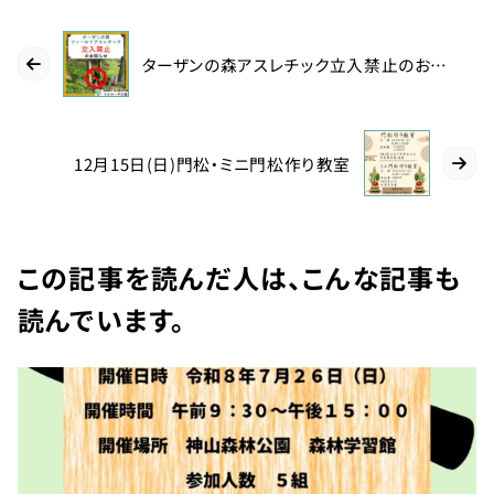
TEL：
088-
ターザンの森アスレチック立入禁止のお知らせ
678-
0114
12月15日(日)門松・ミニ門松作り教室
受付時間：
9:00～
この記事を読んだ人は、こんな記事も
17:00
読んでいます。
徳島県名
西郡神山
町阿野字
大地459-1
×閉じる