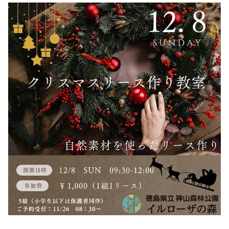
0114
約
受付時間
9:00〜
17:00
徳島県
立 神山
森林公
園
イルロ
ーザの
森管理
事務所
へのご
連絡