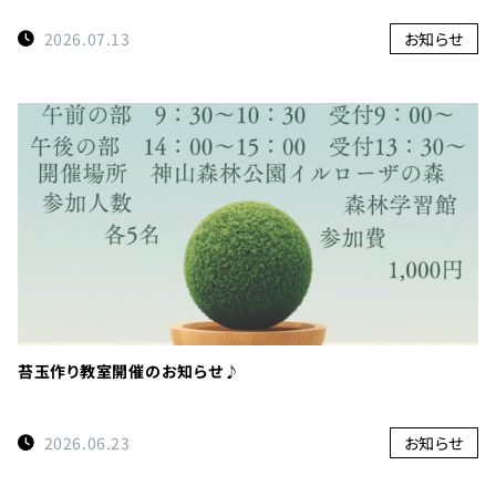
0114
約
受付時間
2026.07.13
お知らせ
9:00〜
17:00
徳島県
立 神山
森林公
園
イルロ
ーザの
森管理
苔玉作り教室開催のお知らせ♪
事務所
へのご
連絡
2026.06.23
お知らせ