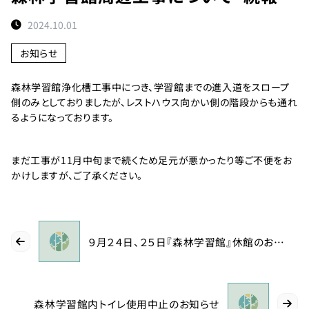
ト
2024.10.01
予
約
お知らせ
状
況
森林学習館浄化槽工事中につき、学習館までの進入道をスロープ
側のみとしておりましたが、レストハウス向かい側の階段からも通れ
施
るようになっております。
設
紹
介
まだ工事が11月中旬まで続くため足元が悪かったり等ご不便をお
かけしますが、ご了承ください。
お
知
ら
９月２４日、２５日『森林学習館』休館のお知らせ
せ
団
体
森林学習館内トイレ使用中止のお知らせ