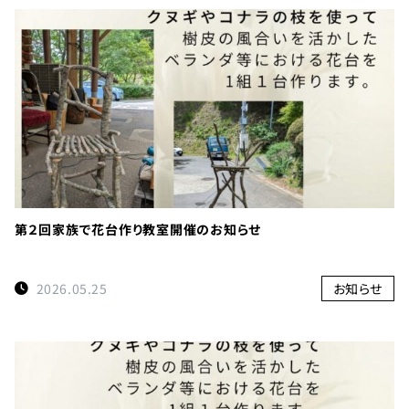
TEL：
088-
678-
0114
受付時間：
9:00～
第２回家族で花台作り教室開催のお知らせ
17:00
徳島県名
2026.05.25
お知らせ
西郡神山
町阿野字
大地459-1
×閉じる