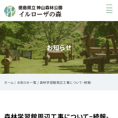
メ
ニ
ュ
初
ー
め
て
お知らせ
の
方
へ
ご
利
用
ホーム
/
お知らせ一覧
/
森林学習館周辺工事について−続報-
案
内
イ
ベ
森林学習館周辺工事について−続報-
ン