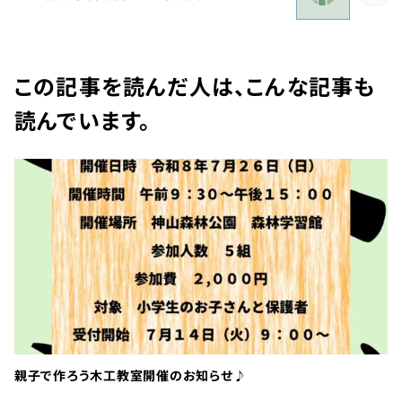
利
用
の
ご
この記事を読んだ人は、こんな記事も
案
内
読んでいます。
お
問
い
合
わ
せ
TEL：
088-
各
種
678-
親子で作ろう木工教室開催のお知らせ♪
ご
予