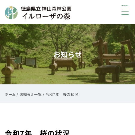
メ
ニ
ュ
初
ー
め
て
お知らせ
の
方
へ
ご
利
用
ホーム
/
お知らせ一覧
/
令和7年 桜の状況
案
内
イ
ベ
令和7年 桜の状況
ン