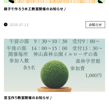
TEL：
親子で作ろう木工教室開催のお知らせ♪
088-
678-
2026.07.13
お知らせ
0114
受付時間：
9:00～
17:00
徳島県名
西郡神山
町阿野字
大地459-1
苔玉作り教室開催のお知らせ♪
×閉じる