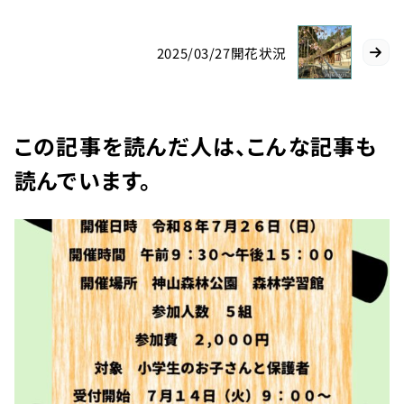
0114
約
受付時間
9:00〜
2025/03/27開花状況
17:00
徳島県
立 神山
この記事を読んだ人は、こんな記事も
森林公
読んでいます。
園
イルロ
ーザの
森管理
事務所
へのご
連絡