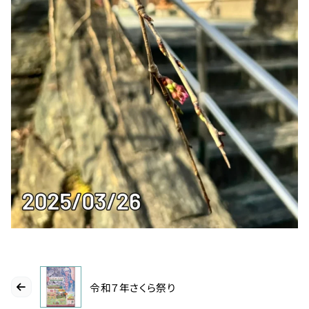
利
用
の
ご
案
内
お
問
い
合
わ
せ
TEL：
088-
各
種
678-
令和７年さくら祭り
ご
予