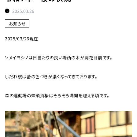
ト
2025.03.26
予
約
お知らせ
状
況
2025/03/26現在
施
設
ソメイヨシノは日当たりの良い場所の木が開花目前です。
紹
介
しだれ桜は蕾の色づきが濃くなってきております。
お
知
森の運動場の蜂須賀桜はそろそろ満開を迎える頃です。
ら
せ
団
体