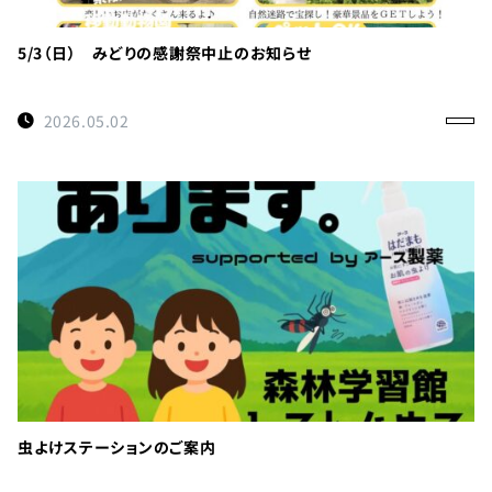
利
用
の
5/3（日） みどりの感謝祭中止のお知らせ
ご
案
2026.05.02
内
お
問
い
合
わ
せ
TEL：
088-
各
虫よけステーションのご案内
種
678-
ご
予