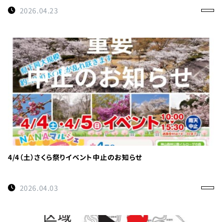
0114
約
2026.04.23
受付時間
9:00〜
17:00
徳島県
立 神山
森林公
園
イルロ
ーザの
森管理
4/4（土）さくら祭りイベント中止のお知らせ
事務所
へのご
2026.04.03
連絡