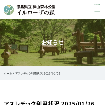
メ
ニ
ュ
初
ー
め
て
お知らせ
の
方
へ
ご
利
用
ホーム
/
アスレチック利用状況 2025/01/26
案
内
イ
ベ
アスレチック利用状況 2025/01/26
ン