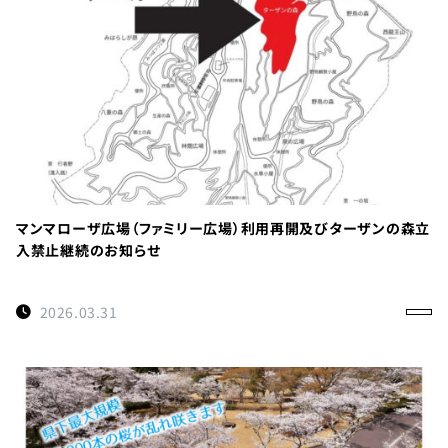
TEL：
088-
678-
0114
受付時間：
マンマローザ広場（ファミリー広場）利用再開及びターザンの森立
9:00～
入禁止継続のお知らせ
17:00
徳島県名
2026.03.31
西郡神山
町阿野字
大地459-1
×閉じる