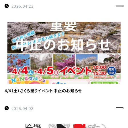
0114
約
2026.04.23
受付時間
9:00〜
17:00
徳島県
立 神山
森林公
園
イルロ
ーザの
森管理
4/4（土）さくら祭りイベント中止のお知らせ
事務所
へのご
2026.04.03
連絡