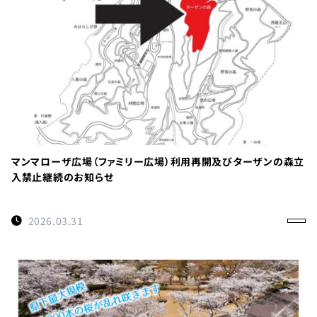
TEL：
088-
678-
0114
受付時間：
マンマローザ広場（ファミリー広場）利用再開及びターザンの森立
9:00～
入禁止継続のお知らせ
17:00
徳島県名
2026.03.31
西郡神山
町阿野字
大地459-1
×閉じる