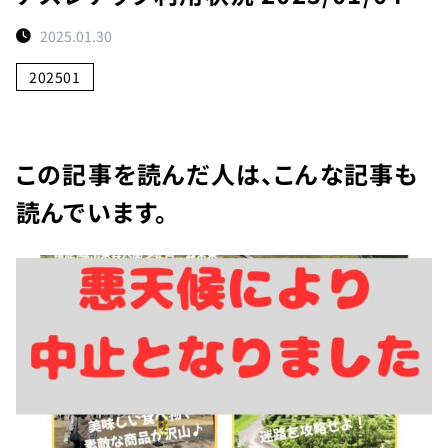
ト
2025.01.30
予
約
202501
状
況
施
この記事を読んだ人は、こんな記事も
設
読んでいます。
紹
介
お
知
ら
せ
団
体