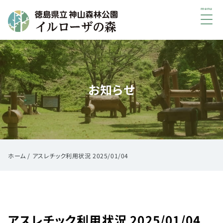
メ
ニ
ュ
初
ー
め
て
お知らせ
の
方
へ
ご
利
用
ホーム
/
アスレチック利用状況 2025/01/04
案
内
イ
ベ
アスレチック利用状況 2025/01/04
ン