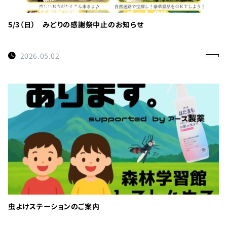
利
用
の
5/3（日） みどりの感謝祭中止のお知らせ
ご
案
2026.05.02
内
お
問
い
合
わ
せ
TEL：
088-
各
虫よけステーションのご案内
種
678-
ご
予