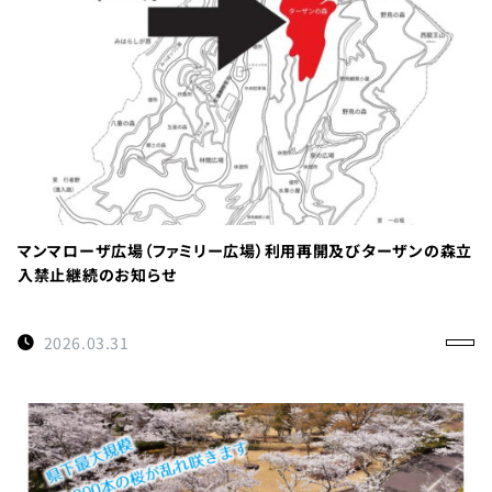
TEL：
088-
678-
0114
受付時間：
マンマローザ広場（ファミリー広場）利用再開及びターザンの森立
9:00～
入禁止継続のお知らせ
17:00
徳島県名
2026.03.31
西郡神山
町阿野字
大地459-1
×閉じる