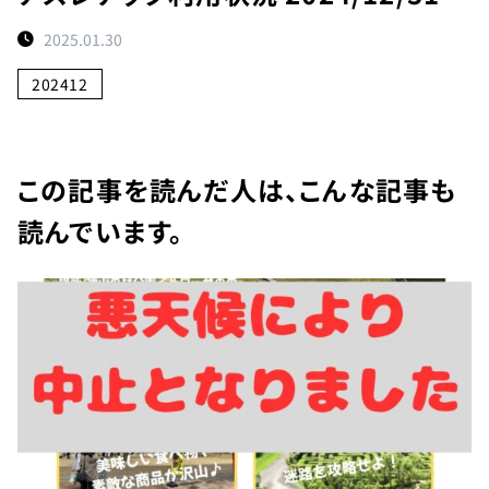
ト
2025.01.30
予
約
202412
状
況
施
この記事を読んだ人は、こんな記事も
設
読んでいます。
紹
介
お
知
ら
せ
団
体