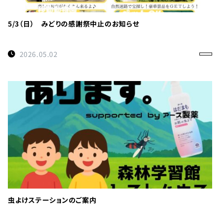
利
用
の
5/3（日） みどりの感謝祭中止のお知らせ
ご
案
2026.05.02
内
お
問
い
合
わ
せ
TEL：
088-
各
虫よけステーションのご案内
種
678-
ご
予