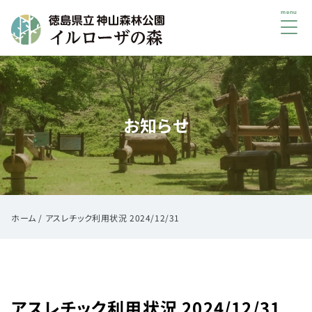
メ
ニ
ュ
初
ー
め
て
お知らせ
の
方
へ
ご
利
用
ホーム
/
アスレチック利用状況 2024/12/31
案
内
イ
ベ
アスレチック利用状況 2024/12/31
ン