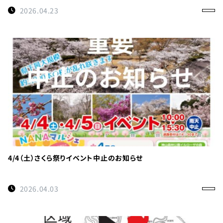
0114
約
2026.04.23
受付時間
9:00〜
17:00
徳島県
立 神山
森林公
園
イルロ
ーザの
森管理
4/4（土）さくら祭りイベント中止のお知らせ
事務所
へのご
2026.04.03
連絡