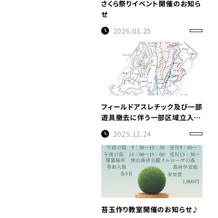
さくら祭りイベント開催のお知ら
せ
2026.03.25
フィールドアスレチック及び一部
遊具撤去に伴う一部区域立入禁
止のお知らせ（令和８年１月５日
2025.12.24
～令和８年３月３１日予定）※重
要
苔玉作り教室開催のお知らせ♪