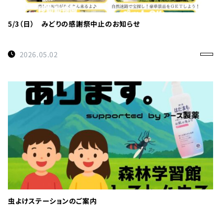
利
用
の
5/3（日） みどりの感謝祭中止のお知らせ
ご
案
2026.05.02
内
お
問
い
合
わ
せ
TEL：
088-
各
虫よけステーションのご案内
種
678-
ご
予