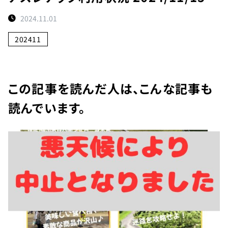
ト
2024.11.01
予
約
202411
状
況
施
この記事を読んだ人は、こんな記事も
設
読んでいます。
紹
介
お
知
ら
せ
団
体