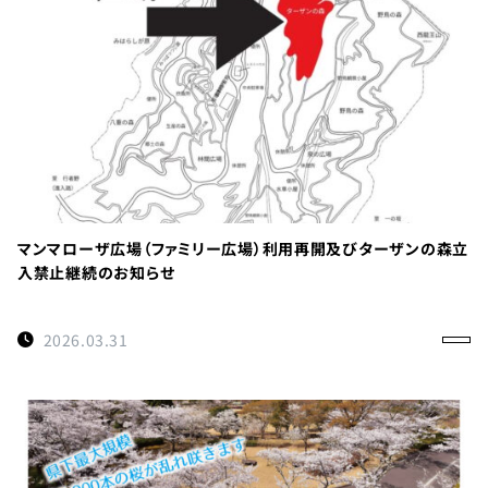
TEL：
088-
678-
0114
受付時間：
マンマローザ広場（ファミリー広場）利用再開及びターザンの森立
9:00～
入禁止継続のお知らせ
17:00
徳島県名
2026.03.31
西郡神山
町阿野字
大地459-1
×閉じる