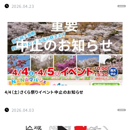
0114
約
2026.04.23
受付時間
9:00〜
17:00
徳島県
立 神山
森林公
園
イルロ
ーザの
森管理
4/4（土）さくら祭りイベント中止のお知らせ
事務所
へのご
2026.04.03
連絡