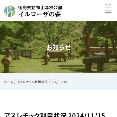
メ
ニ
ュ
初
ー
め
て
お知らせ
の
方
へ
ご
利
用
ホーム
/
アスレチック利用状況 2024/11/15
案
内
イ
ベ
アスレチック利用状況 2024/11/15
ン