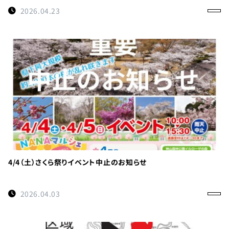
0114
約
2026.04.23
受付時間
9:00〜
17:00
徳島県
立 神山
森林公
園
イルロ
ーザの
森管理
4/4（土）さくら祭りイベント中止のお知らせ
事務所
へのご
2026.04.03
連絡