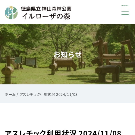
メ
ニ
ュ
初
ー
め
て
お知らせ
の
方
へ
ご
利
用
ホーム
/
アスレチック利用状況 2024/11/08
案
内
イ
ベ
アスレチック利用状況 2024/11/08
ン