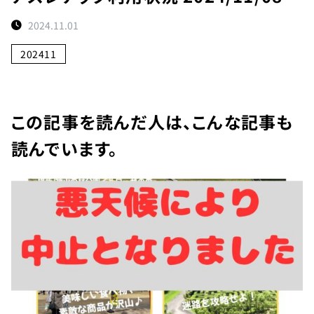
ト
2024.11.01
予
約
202411
状
況
施
この記事を読んだ人は、こんな記事も
設
読んでいます。
紹
介
お
知
ら
せ
団
体