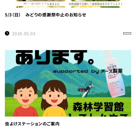
利
用
の
5/3（日） みどりの感謝祭中止のお知らせ
ご
案
2026.05.02
内
お
問
い
合
わ
せ
TEL：
088-
各
虫よけステーションのご案内
種
678-
ご
予