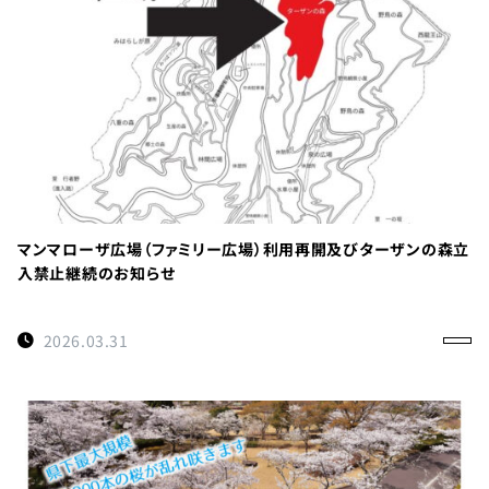
TEL：
088-
678-
0114
受付時間：
マンマローザ広場（ファミリー広場）利用再開及びターザンの森立
9:00～
入禁止継続のお知らせ
17:00
徳島県名
2026.03.31
西郡神山
町阿野字
大地459-1
×閉じる