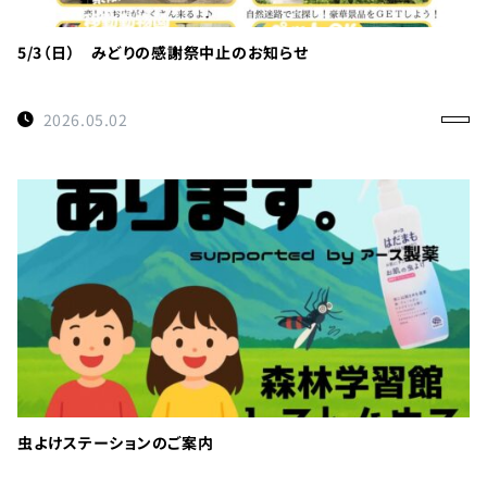
利
用
の
5/3（日） みどりの感謝祭中止のお知らせ
ご
案
2026.05.02
内
お
問
い
合
わ
せ
TEL：
088-
各
虫よけステーションのご案内
種
678-
ご
予