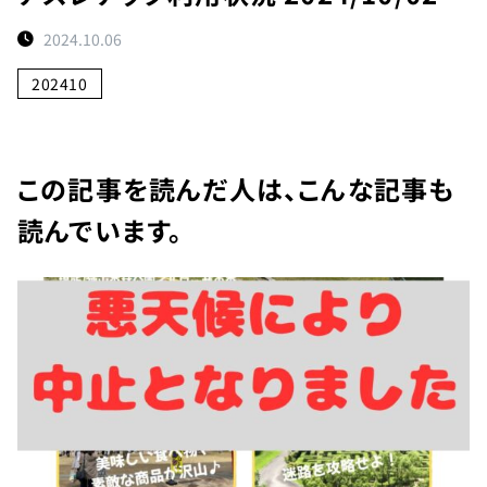
ト
2024.10.06
予
約
202410
状
況
施
この記事を読んだ人は、こんな記事も
設
読んでいます。
紹
介
お
知
ら
せ
団
体