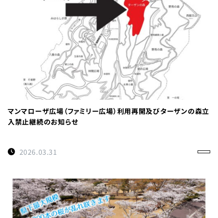
TEL：
088-
678-
0114
受付時間：
マンマローザ広場（ファミリー広場）利用再開及びターザンの森立
9:00～
入禁止継続のお知らせ
17:00
徳島県名
2026.03.31
西郡神山
町阿野字
大地459-1
×閉じる