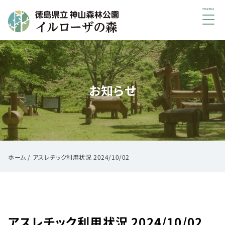
メ
ニ
ュ
初
ー
め
て
お知らせ
の
方
へ
ご
利
用
ホーム
/
アスレチック利用状況 2024/10/02
案
内
イ
ベ
アスレチック利用状況 2024/10/02
ン