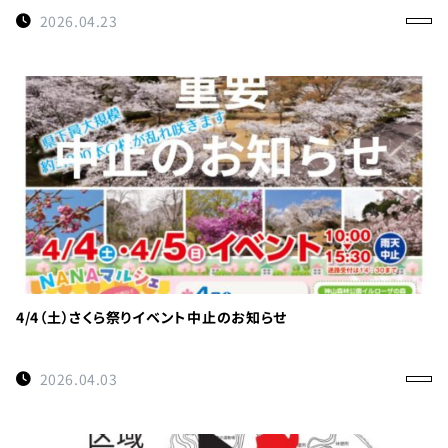
0114
約
2026.04.23
受付時間
9:00〜
17:00
徳島県
立 神山
森林公
園
イルロ
ーザの
森管理
4/4（土）さくら祭りイベント中止のお知らせ
事務所
へのご
2026.04.03
連絡