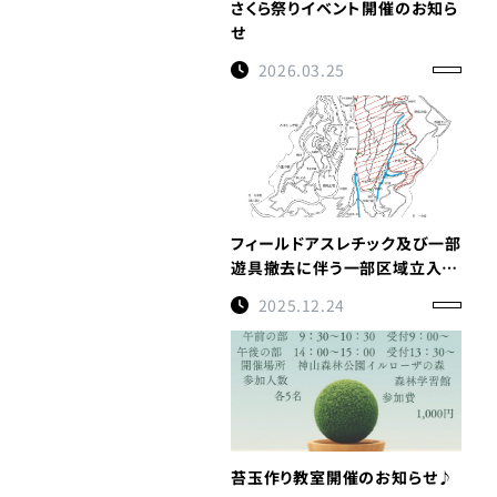
さくら祭りイベント開催のお知ら
せ
2026.03.25
フィールドアスレチック及び一部
遊具撤去に伴う一部区域立入禁
止のお知らせ（令和８年１月５日
2025.12.24
～令和８年３月３１日予定）※重
要
苔玉作り教室開催のお知らせ♪