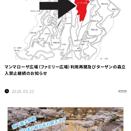
TEL：
088-
678-
0114
受付時間：
マンマローザ広場（ファミリー広場）利用再開及びターザンの森立
9:00～
入禁止継続のお知らせ
17:00
徳島県名
2026.03.31
西郡神山
町阿野字
大地459-1
×閉じる