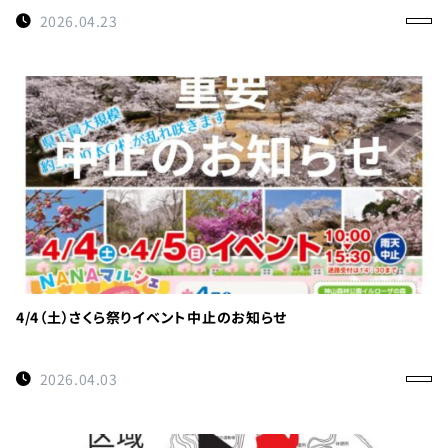
0114
約
2026.04.23
受付時間
9:00〜
17:00
徳島県
立 神山
森林公
園
イルロ
ーザの
森管理
4/4（土）さくら祭りイベント中止のお知らせ
事務所
へのご
2026.04.03
連絡