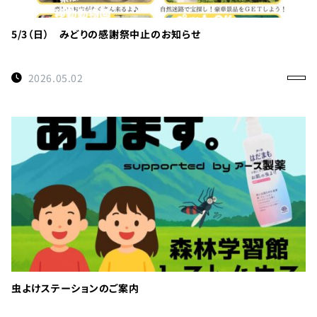
利
用
の
5/3（日） みどりの感謝祭中止のお知らせ
ご
案
2026.05.02
内
お
問
い
合
わ
せ
TEL：
088-
各
虫よけステーションのご案内
種
678-
ご
予