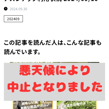
ト
2024.09.30
予
約
202409
状
況
施
この記事を読んだ人は、こんな記事も
設
読んでいます。
紹
介
お
知
ら
せ
団
体