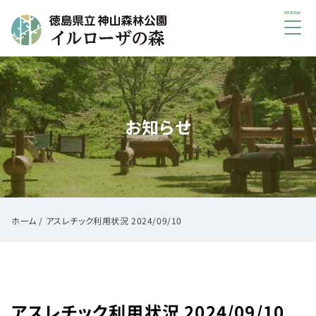
メ
ニ
ュ
初
ー
め
て
お知らせ
の
方
へ
ご
利
用
ホーム
/
アスレチック利用状況 2024/09/10
案
内
イ
ベ
アスレチック利用状況 2024/09/10
ン