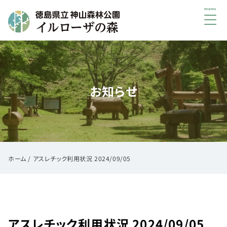
メ
ニ
ュ
初
ー
め
て
お知らせ
の
方
へ
ご
利
用
ホーム
/
アスレチック利用状況 2024/09/05
案
内
イ
ベ
アスレチック利用状況 2024/09/05
ン