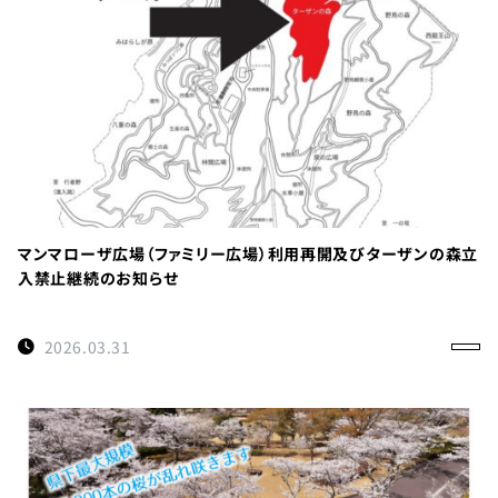
TEL：
088-
678-
0114
受付時間：
マンマローザ広場（ファミリー広場）利用再開及びターザンの森立
9:00～
入禁止継続のお知らせ
17:00
徳島県名
2026.03.31
西郡神山
町阿野字
大地459-1
×閉じる