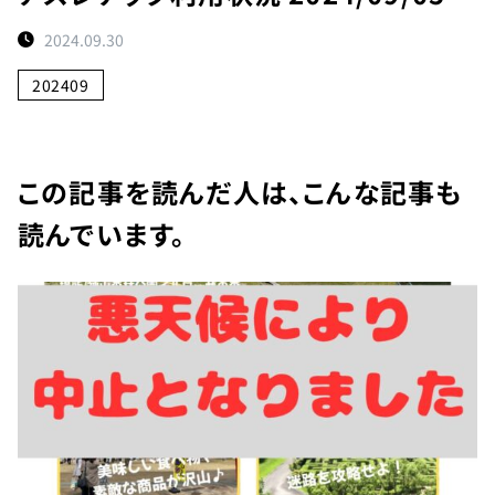
ト
2024.09.30
予
約
202409
状
況
施
この記事を読んだ人は、こんな記事も
設
読んでいます。
紹
介
お
知
ら
せ
団
体