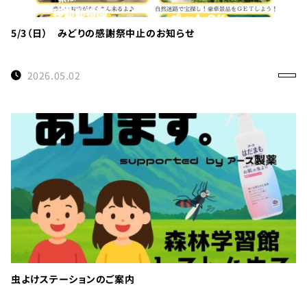
利
用
の
5/3（日） みどりの感謝祭中止のお知らせ
ご
案
2026.05.02
内
お
問
い
合
わ
せ
TEL：
088-
各
虫よけステーションのご案内
種
678-
ご
予