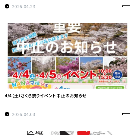
0114
約
2026.04.23
受付時間
9:00〜
17:00
徳島県
立 神山
森林公
園
イルロ
ーザの
森管理
4/4（土）さくら祭りイベント中止のお知らせ
事務所
へのご
2026.04.03
連絡